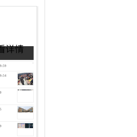
9:59
9:54
0
5
9