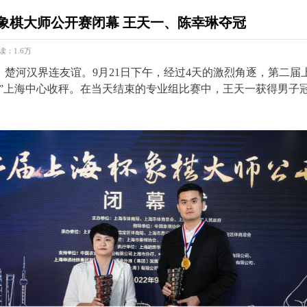
象棋大师公开赛闭幕 王天一、陈幸琳夺冠
读：1.6万
，楚河汉界连友谊。9月21日下午，经过4天的激烈角逐，第二届
巅”上海中心收秤。在当天结束的专业组比赛中，王天一获得男子