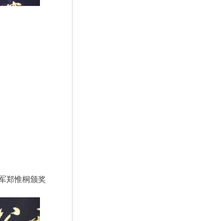
军郑惟桐颁奖