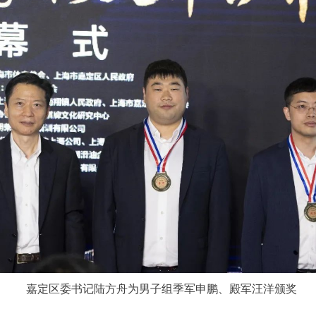
嘉定区委书记陆方舟为男子组季军申鹏、殿军汪洋颁奖