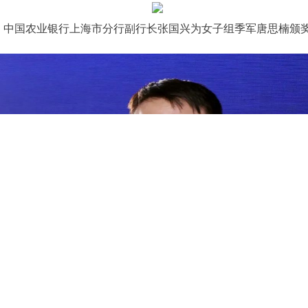
中国农业银行上海市分行副行长张国兴为女子组季军唐思楠颁