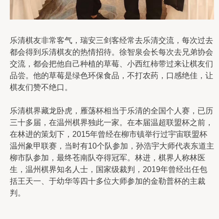
乐清棋友非常客气，瑞安三剑客经常去乐清交流，每次过去
都会得到乐清棋友的热情招待。徐智泉会长每次去兄弟协会
交流，都会把他自己种植的草莓、小西红柿带过来让棋友们
品尝。他的草莓是绿色环保食品，不打农药，口感绝佳，让
棋友们赞不绝口。
乐清棋界藏龙卧虎，雁荡杯相当于乐清的全国个人赛，已历
三十多届，在温州棋界独此一家。在本届温超联盟杯之前，
在林进的策划下，2015年曾经在柳市镇举行过宇宙联盟杯
温州象甲联赛，当时有10个队参加，孙浩宇大师代表东道主
柳市队参加，最终苍南队夺得冠军。林进，棋界人称林医
生，温州棋界知名人士，国家级裁判，2019年曾经出任包
括王天一、于幼华等四十多位大师参加的金勒普杯的主裁
判。