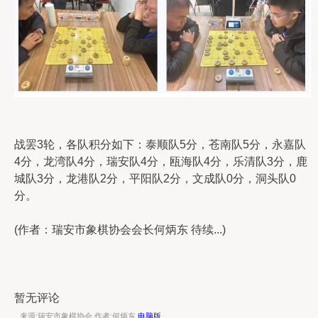
战罢3轮，各队积分如下：泰顺队5分，苍南队5分，永嘉队
4分，龙湾队4分，瑞安队4分，瓯海队4分，乐清队3分，鹿
城队3分，龙港队2分，平阳队2分，文成队0分，洞头队0
分。
(作者：瑞安市象棋协会会长何炳东 待续...)
暂无评论
来源:瑞安市象棋协会 作者:何炳东
电脑版