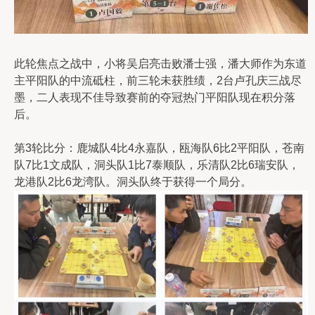
此轮焦点之战中，小将吴启亮击败潘士强，潘大师作为东道
主平阳队的中流砥柱，前三轮未获胜绩，2台卢孔庆三战尽
墨，二人表现不佳导致赛前的夺冠热门平阳队现在积分落
后。
第3轮比分：鹿城队4比4永嘉队，瓯海队6比2平阳队，苍南
队7比1文成队，洞头队1比7泰顺队，乐清队2比6瑞安队，
龙港队2比6龙湾队。洞头队终于获得一个局分。