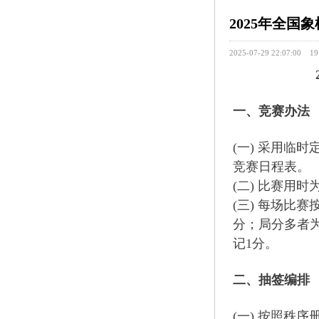
2025年全国
2025-07-29 22:07:00
19
一、竞赛办法
(一) 采用临
竞赛日程表。
(二) 比赛用
(三) 每场比
分；局分多者
记1分。
二、抽签编排
(一) 按照秩