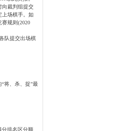
时向裁判组提交
定上场棋手。如
规则(2020
如各队提交出场棋
“将、杀、捉”最
。得分排名区分顺