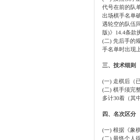
代号在前的队
出场棋手名单
遇轮空的队伍同
版)》14.4条
(二) 先后手
手名单时出现
三、技术细则
(一) 走棋后
(二) 棋手须
多计30着（其中
四、名次区分
(一) 根据《象棋
(二) 最终个