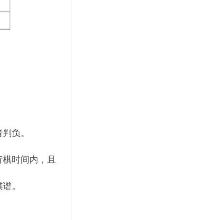
。
者判负。
行棋时间内，且
棋谱。