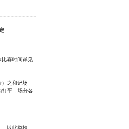
定
体比赛时间详见
分）之和记场
为打平，场分各
6……以此类推。