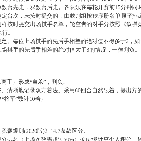
单数台先走，双数台后走。各队须在每轮开赛前15分钟同
确定台次，未按时提交的，由裁判组按秩序册名单顺序排
样按时提交出场棋手名单，轮空者的对手分按照《象棋竞赛
款执行。
的规定。每位上场棋手的先后手相差的绝对值不得多于3，
上场棋手的先后手相差的绝对值大于3的情况，一律判负。
（已离手）形成“自杀”，判负。
完整、清晰地记录双方着法。采用60回合自然限着，提出方的
“将军”数计10着）。
竞赛规则(2020版)》14.7条款区分。
人得分排名（上场次数需超过50%）按B2级计算个人积分