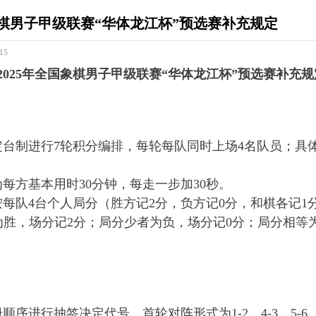
象棋男子甲级联赛“华体龙江杯”预选赛补充规定
15
2025年全国象棋男子甲级联赛“华体龙江杯”预选赛补充规
时定台制进行7轮积分编排，每轮每队同时上场4名队员；具
时为每方基本用时30分钟，每走一步加30秒。
赛按每队4台个人局分（胜方记2分，负方记0分，和棋各记1
为胜，场分记2分；局分少者为负，场分记0分；局分相等
序册顺序进行抽签决定代号，首轮对阵形式为1-2、4-3、5-